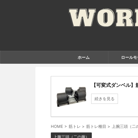
ホーム
ロールモ
【可変式ダンベル】
続きを見る
HOME
>
筋トレ
>
筋トレ種目
>
上腕三頭（二
上腕三頭（二の腕）