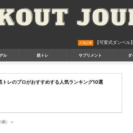
【可変式ダンベル】筋トレのプ
人気記事
デル
筋トレ
サプリメント
ダ
筋トレのプロがおすすめする人気ランキング10選
の腕）
>