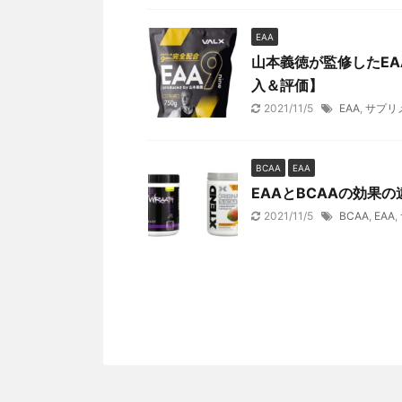
EAA
山本義徳が監修したE
入＆評価】
2021/11/5
EAA
,
サプリ
BCAA
EAA
EAAとBCAAの効果
2021/11/5
BCAA
,
EAA
,