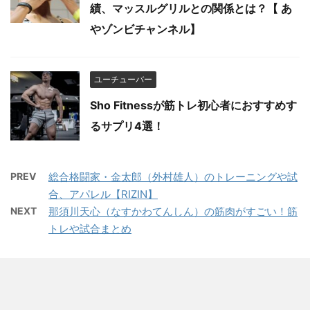
績、マッスルグリルとの関係とは？【 あ
やゾンビチャンネル】
ユーチューバー
Sho Fitnessが筋トレ初心者におすすめす
るサプリ4選！
PREV
総合格闘家・金太郎（外村雄人）のトレーニングや試
合、アパレル【RIZIN】
NEXT
那須川天心（なすかわてんしん）の筋肉がすごい！筋
トレや試合まとめ