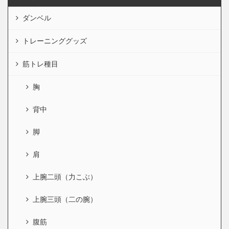
ダンベル
トレーニンググッズ
筋トレ種目
胸
背中
脚
肩
上腕二頭（力こぶ）
上腕三頭（二の腕）
腹筋