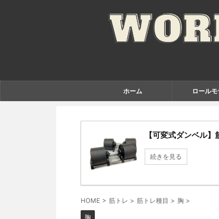
ホーム
ロールモ
【可変式ダンベル】
続きを見る
HOME
>
筋トレ
>
筋トレ種目
>
胸
>
胸