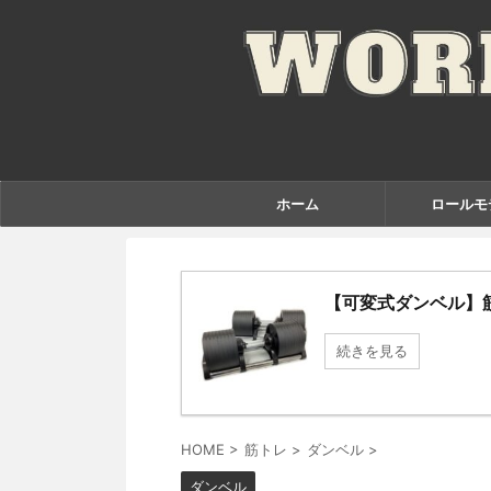
ホーム
ロールモ
【可変式ダンベル】
続きを見る
HOME
>
筋トレ
>
ダンベル
>
ダンベル